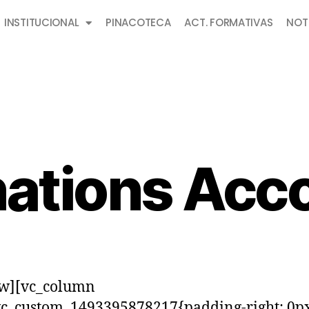
INSTITUCIONAL
PINACOTECA
ACT. FORMATIVAS
NOT
ations Acc
ow][vc_column
vc_custom_1493395878217{padding-right: 0p