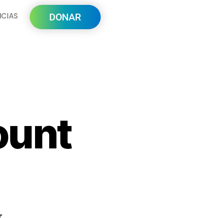
ICIAS
DONAR
ount
x