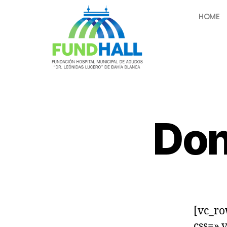
HOME
Don
[vc_r
css=».