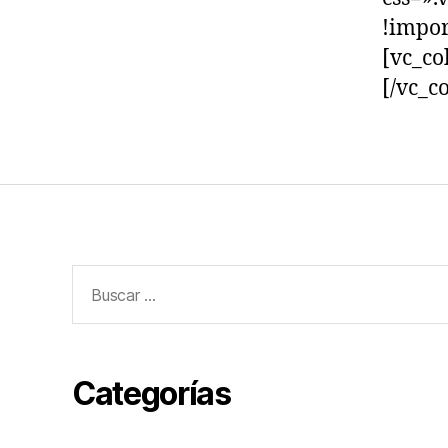
!impor
[vc_co
[/vc_c
Categorías