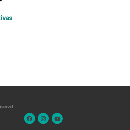
ivas
guinos!